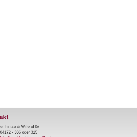
akt
rei Hintze & Wille oHG
04172 - 336 oder 315